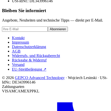
USt-IdNr.:
DE343996146
Bleiben Sie informiert
Angebote, Neuheiten und technische Tipps — direkt per E-Mail.
Abonnieren
Kontakt
Impressum
Datenschutzerklärung
AGB
Widerrufs- und Rückgaberecht
Rückgabe & Widerruf
Versand
EU-Streitbeilegung
↗
© 2026
GEPCO Advanced Technology
·
Wojciech Lesinski
·
USt-
IdNr.:
DE343996146
Zahlungsarten
VISA
MC
AMEX
PP
KL