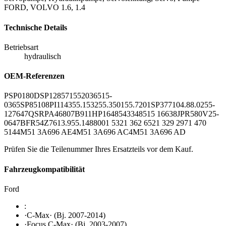
FORD, VOLVO 1.6, 1.4
Technische Details
Betriebsart
hydraulisch
OEM-Referenzen
PSP0180
DSP1285
715520365
15-
0365
SP85108
PI1143
55.1532
55.3501
55.7201
SP3771
04.88.0255-
1
27647
QSRPA468
07B911
HP1648
54334
8515 16638
JPR580
V25-
0647
BFR54Z
7613.955.148
8001 532
1 362 652
1 329 297
1 470
514
4M51 3A696 AE
4M51 3A696 AC
4M51 3A696 AD
Prüfen Sie die Teilenummer Ihres Ersatzteils vor dem Kauf.
Fahrzeugkompatibilität
Ford
:
·C-Max· (Bj. 2007-2014)
·Focus C-Max· (Bj. 2003-2007)