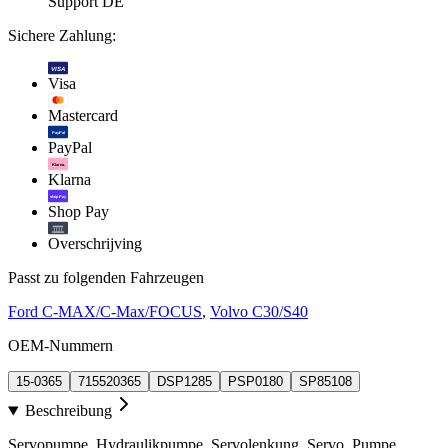
Support DE
Sichere Zahlung:
VISA
Visa
Mastercard
PayPal
PayPal
Klarna.
Klarna
shop Pay
Shop Pay
Overschrijving
Passt zu folgenden Fahrzeugen
Ford C-MAX/C-Max/FOCUS
,
Volvo C30/S40
OEM-Nummern
15-0365
715520365
DSP1285
PSP0180
SP85108
Beschreibung
Servopumpe, Hydraulikpumpe, Servolenkung, Servo, Pumpe