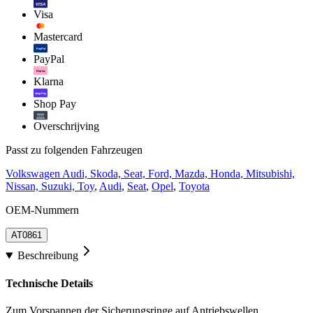
VISA
Visa
Mastercard
PayPal
PayPal
Klarna.
Klarna
shop Pay
Shop Pay
Overschrijving
Passt zu folgenden Fahrzeugen
Volkswagen Audi, Skoda, Seat, Ford, Mazda, Honda, Mitsubishi,
Nissan, Suzuki, Toy
,
Audi
,
Seat
,
Opel
,
Toyota
OEM-Nummern
AT0861
Beschreibung
Technische Details
Zum Vorspannen der Sicherungsringe auf Antriebswellen.