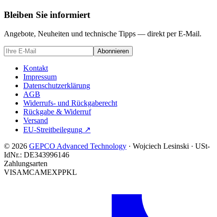
Bleiben Sie informiert
Angebote, Neuheiten und technische Tipps — direkt per E-Mail.
Abonnieren
Kontakt
Impressum
Datenschutzerklärung
AGB
Widerrufs- und Rückgaberecht
Rückgabe & Widerruf
Versand
EU-Streitbeilegung
↗
© 2026
GEPCO Advanced Technology
·
Wojciech Lesinski
·
USt-
IdNr.:
DE343996146
Zahlungsarten
VISA
MC
AMEX
PP
KL