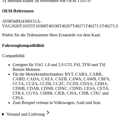
1x Messuhr-Halter, zu verwenden wie OEM T10170
OEM-Referenzen
AT0856
8924
300151
A-
VAG1820
T10355
T10368
T40196
T40267
T40271
T40271/1
T40271/2
Prüfen Sie die Teilenummer Ihres Ersatzteils vor dem Kauf.
Fahrzeugkompatibilität
Compatibilità
Geeignet für VAG 1.8 und 2.0 GTI, FSI, TFSI und TSI
Benzin Motoren.
Für die Motorkennbuchstaben: BYT, CABA, CABB,
CABD, CADA, CAEA, CAEB, CAWA, CAWB, CBFA,
CCTA, CCZA, CCZB, CCZC, CCZD, CDAA, CDHA,
CDHB, CDAB, CDNB, CDNC, CDND, CESA, CETA,
CFKA, CGYA, CHHB, CJEB, CJSA, CJSB, CJXC und
CPSA.
Zum Beispiel verbaut in Volkswagen, Audi und Seat.
Versand und Lieferung