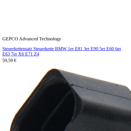
GEPCO Advanced Technology
Steuerkettensatz Steuerkette BMW 1er E81 3er E90 5er E60 6er
E63 7er X6 E71 Z4
59,59 €