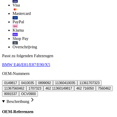
VISA
Visa
Mastercard
PayPal
PayPal
Klarna.
Klarna
shop Pay
Shop Pay
Overschrijving
Passt zu folgenden Fahrzeugen
BMW E46/E81/E87/E90/X5
OEM-Nummern
0149817
0410035
0899092
11360410035
11361707323
11367560462
1707323
462 11360149817
462 716050
7560462
8091537
OCV0900
Beschreibung
OEM-Referenzen