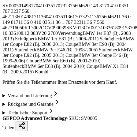
SV0005
0149817
0410035
1707323
7560462
0 149 817
0 410 035
1
707 323
7 560
462
11360149817
11360410035
11361707323
11367560462
11 36 0
149 817
11 36 0 410 035
11 36 1 707 323
11 36 7 560
462
716050
KT3002
OCV0900
39SKV013
CV0013
103361
8091537
0
10 3361
08.12.083
V20-2760
Verwendung
BMW 1er E87 (Bj. 2003-
2013) Schrägheck
BMW 1er E81 (Bj. 2006-2011) Schrägheck
BMW
1er Coupe E82 (Bj. 2006-2013) Coupe
BMW 3er E90 (Bj. 2004-
2011) Stufenheck
BMW 3er E46 (Bj. 1998-2005) Stufenheck
BMW
3er Coupe E92 (Bj. 2005-2013) Coupe
BMW 3er Coupe E46 (Bj.
1999-2006) Coupe
BMW 5er E60 (Bj. 2001-2010)
Stufenheck
BMW 6er E63 (Bj. 2004-2010) Coupe
BMW X1 E84
(Bj. 2009-2015) Kombi
Prüfen Sie die Teilenummer Ihres Ersatzteils vor dem Kauf.
Versand und Lieferung
Rückgabe und Garantie
Technischer Support
GEPCO Advanced Technology
·
SKU:
SV0005
Teilen: