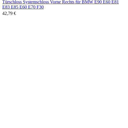
Türschloss Systemschloss Vorne Rechts für BMW E90 E60 E81
E83 E85 E60 E70 F30
42,79 €