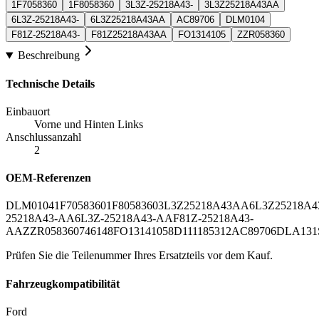
1F7058360
1F8058360
3L3Z-25218A43-
3L3Z25218A43AA
6L3Z-25218A43-
6L3Z25218A43AA
AC89706
DLM0104
F81Z-25218A43-
F81Z25218A43AA
FO1314105
ZZR058360
Beschreibung
Technische Details
Einbauort
Vorne und Hinten Links
Anschlussanzahl
2
OEM-Referenzen
DLM0104
1F7058360
1F8058360
3L3Z25218A43AA
6L3Z25218A
25218A43-AA
6L3Z-25218A43-AA
F81Z-25218A43-
AA
ZZR058360
746148
FO1314105
8D1111
85312
AC89706
DLA131
Prüfen Sie die Teilenummer Ihres Ersatzteils vor dem Kauf.
Fahrzeugkompatibilität
Ford