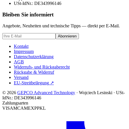
USt-IdNr.:
DE343996146
Bleiben Sie informiert
Angebote, Neuheiten und technische Tipps — direkt per E-Mail.
Abonnieren
Kontakt
Impressum
Datenschutzerklärung
AGB
Widerrufs- und Rückgaberecht
Rückgabe & Widerruf
Versand
EU-Streitbeilegung
↗
© 2026
GEPCO Advanced Technology
·
Wojciech Lesinski
·
USt-
IdNr.:
DE343996146
Zahlungsarten
VISA
MC
AMEX
PP
KL