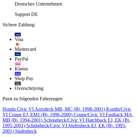
Deutsches Unternehmen
Support DE
Sichere Zahlung:
VISA
Visa
Mastercard
PayPal
PayPal
Klarna.
Klarna
shop Pay
Shop Pay
Overschrijving
Passt zu folgenden Fahrzeugen
Honda Civic VI Aerodeck MB, MC (Bj. 1998-2001) Kombi/Civic
VI Coupe EJ, EM1 (Bj. 1996-2000) Coupe/Civic VI Fastback MA,
MB (Bj. 1994-2001) Schrägheck/Civic VI Hatchback EJ, EK (Bj.
1995-2001) Schrägheck/Civic VI Stufenheck EJ, EK (Bj. 1995-
2001) Stufenheck