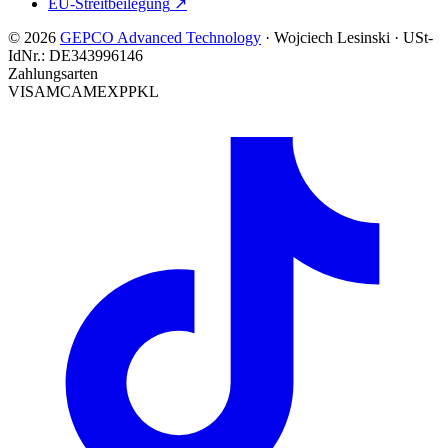
EU-Streitbeilegung
↗
© 2026
GEPCO Advanced Technology
·
Wojciech Lesinski
·
USt-
IdNr.:
DE343996146
Zahlungsarten
VISA
MC
AMEX
PP
KL