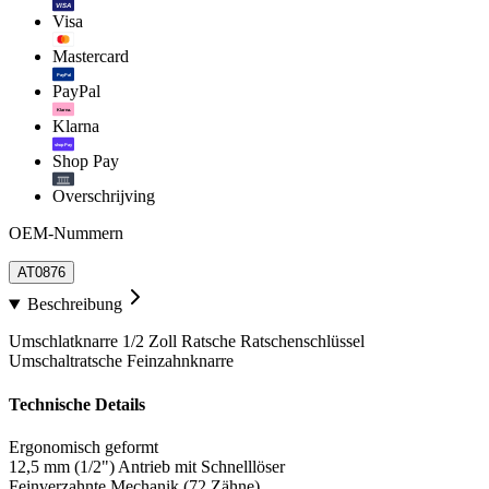
VISA
Visa
Mastercard
PayPal
PayPal
Klarna.
Klarna
shop Pay
Shop Pay
Overschrijving
OEM-Nummern
AT0876
Beschreibung
Umschlatknarre 1/2 Zoll Ratsche Ratschenschlüssel
Umschaltratsche Feinzahnknarre
Technische Details
Ergonomisch geformt
12,5 mm (1/2") Antrieb mit Schnelllöser
Feinverzahnte Mechanik (72 Zähne)