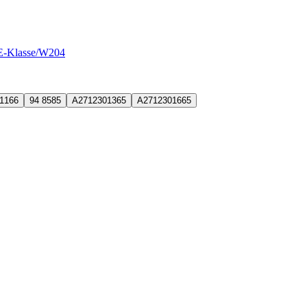
E-Klasse/W204
91166
94 8585
A2712301365
A2712301665