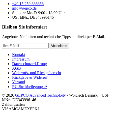
+49 15 259 836856
info@gepco.de
Support: Mo-Fr 9:00 - 18:00 Uhr
USt-IdNr.:
DE343996146
Bleiben Sie informiert
Angebote, Neuheiten und technische Tipps — direkt per E-Mail.
Abonnieren
Kontakt
Impressum
Datenschutzerklärung
AGB
Widerrufs- und Rückgaberecht
Rückgabe & Widerruf
Versand
EU-Streitbeilegung
↗
© 2026
GEPCO Advanced Technology
·
Wojciech Lesinski
·
USt-
IdNr.:
DE343996146
Zahlungsarten
VISA
MC
AMEX
PP
KL