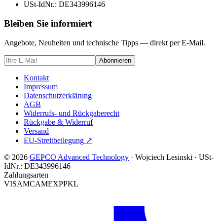
USt-IdNr.:
DE343996146
Bleiben Sie informiert
Angebote, Neuheiten und technische Tipps — direkt per E-Mail.
Abonnieren
Kontakt
Impressum
Datenschutzerklärung
AGB
Widerrufs- und Rückgaberecht
Rückgabe & Widerruf
Versand
EU-Streitbeilegung
↗
© 2026
GEPCO Advanced Technology
·
Wojciech Lesinski
·
USt-
IdNr.:
DE343996146
Zahlungsarten
VISA
MC
AMEX
PP
KL