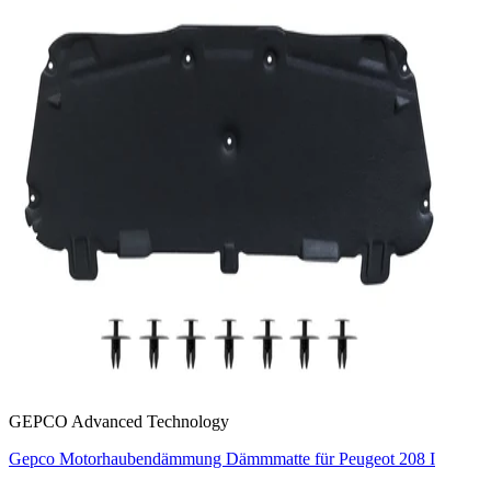
GEPCO Advanced Technology
Gepco Motorhaubendämmung Dämmmatte für Peugeot 208 I