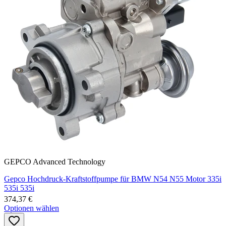
GEPCO Advanced Technology
Gepco Hochdruck-Kraftstoffpumpe für BMW N54 N55 Motor 335i
535i 535i
374,37 €
Optionen wählen