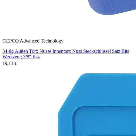
GEPCO Advanced Technology
34-tlg Außen Torx Nüsse Innentorx Nuss Steckschlüssel Satz Bits
Werkzeug 3/8" Kfz
19,13 €