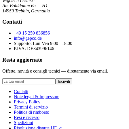
Wojciech Lesinski
Am Bohldamm 6a — H1
14959 Trebbin
,
Germania
Contatti
+49 15 259 836856
info@gepco.de
Supporto: Lun-Ven 9:00 - 18:00
P.IVA:
DE343996146
Resta aggiornato
Offerte, novità e consigli tecnici — direttamente via email.
Iscriviti
Contatti
Note legali & Impressum
Privacy Policy
Termini di servizio
Politica di rimborso
Resi e recesso
Spedizioni
Risoluzione dispute UE
↗