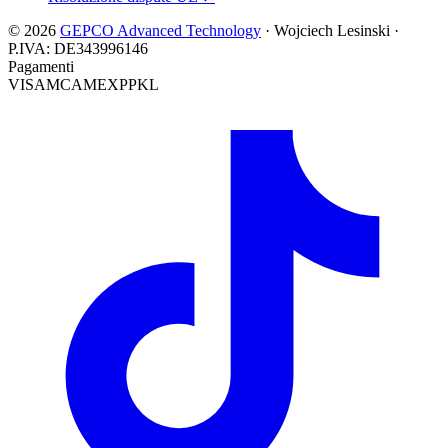
© 2026
GEPCO Advanced Technology
·
Wojciech Lesinski
·
P.IVA:
DE343996146
Pagamenti
VISA
MC
AMEX
PP
KL