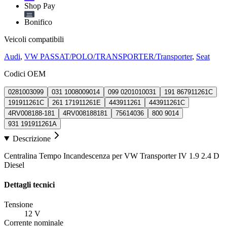
Shop Pay
Bonifico
Veicoli compatibili
Audi
,
VW PASSAT/POLO/TRANSPORTER/Transporter
,
Seat
Codici OEM
0281003099
031 1008009014
099 0201010031
191 867911261C
191911261C
261 171911261E
443911261
443911261C
4RV008188-181
4RV008188181
75614036
800 9014
931 191911261A
Descrizione
Centralina Tempo Incandescenza per VW Transporter IV 1.9 2.4 D
Diesel
Dettagli tecnici
Tensione
12 V
Corrente nominale