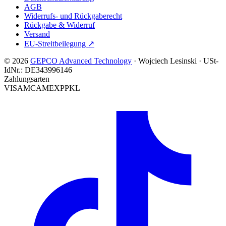
AGB
Widerrufs- und Rückgaberecht
Rückgabe & Widerruf
Versand
EU-Streitbeilegung
↗
© 2026
GEPCO Advanced Technology
·
Wojciech Lesinski
·
USt-
IdNr.:
DE343996146
Zahlungsarten
VISA
MC
AMEX
PP
KL