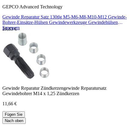
GEPCO Advanced Technology
Gewinde Reparatur Satz 130tlg M5-M6-M8-M10-M12 Gewinde-
Bohrer-Einsätze-Hülsen Gewindewerkzeuge Gewindehülsen
Erneuern
29,83 €
Gewinde Reparatur Zündkerzengewinde Reparatursatz
Gewindebohrer M14 x 1,25 Zündkerzen
11,66 €
Fügen Sie
Nach oben