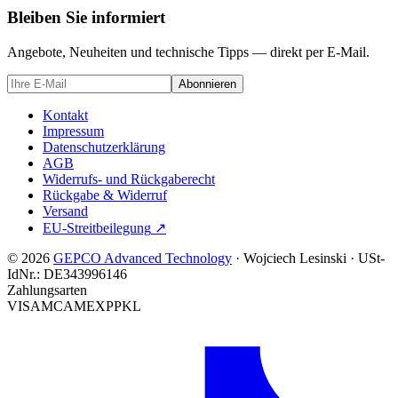
Bleiben Sie informiert
Angebote, Neuheiten und technische Tipps — direkt per E-Mail.
Abonnieren
Kontakt
Impressum
Datenschutzerklärung
AGB
Widerrufs- und Rückgaberecht
Rückgabe & Widerruf
Versand
EU-Streitbeilegung
↗
© 2026
GEPCO Advanced Technology
·
Wojciech Lesinski
·
USt-
IdNr.:
DE343996146
Zahlungsarten
VISA
MC
AMEX
PP
KL