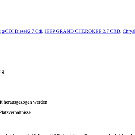
ug/CDI Diesel/2.7 Cdi
,
JEEP GRAND CHEROKEE 2.7 CRD
,
Chrysl
ug
aft herausgezogen werden
latzverhältnisse