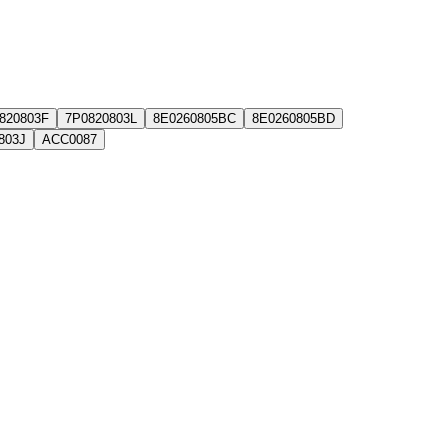
820803F
7P0820803L
8E0260805BC
8E0260805BD
803J
ACC0087