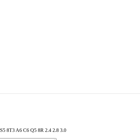
S5 8T3 A6 C6 Q5 8R 2.4 2.8 3.0