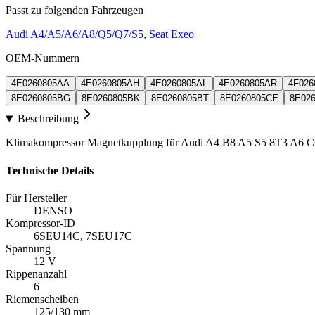
Passt zu folgenden Fahrzeugen
Audi A4/A5/A6/A8/Q5/Q7/S5
,
Seat Exeo
OEM-Nummern
4E0260805AA
4E0260805AH
4E0260805AL
4E0260805AR
4F026
8E0260805BG
8E0260805BK
8E0260805BT
8E0260805CE
8E02
Beschreibung
Klimakompressor Magnetkupplung für Audi A4 B8 A5 S5 8T3 A6 C6
Technische Details
Für Hersteller
DENSO
Kompressor-ID
6SEU14C, 7SEU17C
Spannung
12 V
Rippenanzahl
6
Riemenscheiben
125/130 mm