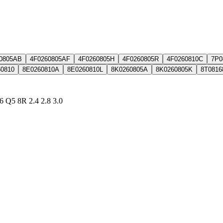
0805AB
4F0260805AF
4F0260805H
4F0260805R
4F0260810C
7P0
60810
8E0260810A
8E0260810L
8K0260805A
8K0260805K
8T0816
 Q5 8R 2.4 2.8 3.0