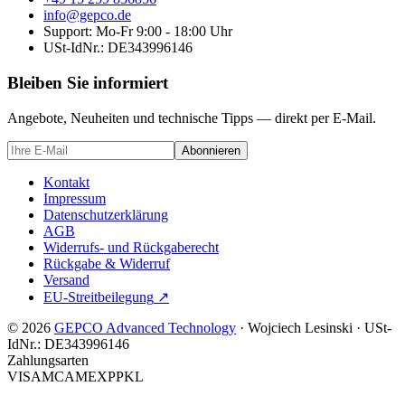
info@gepco.de
Support: Mo-Fr 9:00 - 18:00 Uhr
USt-IdNr.:
DE343996146
Bleiben Sie informiert
Angebote, Neuheiten und technische Tipps — direkt per E-Mail.
Abonnieren
Kontakt
Impressum
Datenschutzerklärung
AGB
Widerrufs- und Rückgaberecht
Rückgabe & Widerruf
Versand
EU-Streitbeilegung
↗
© 2026
GEPCO Advanced Technology
·
Wojciech Lesinski
·
USt-
IdNr.:
DE343996146
Zahlungsarten
VISA
MC
AMEX
PP
KL