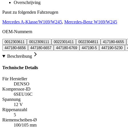
Overschrijving
Passt zu folgenden Fahrzeugen
Mercedes A-Klasse/W169/W245
,
Mercedes-Benz W169/W245
OEM-Nummern
0012303611
0012309111
0022301411
0022304811
417180-6655
447180-6656
447180-6657
447180-6769
447190-5
447190-5230
Beschreibung
Technische Details
Für Hersteller
DENSO
Kompressor-ID
6SEU16C
Spannung
12 V
Rippenanzahl
5
Riemenscheiben-Ø
100/105 mm