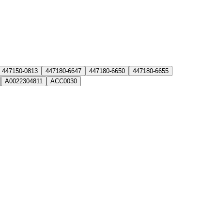
447150-0813
447180-6647
447180-6650
447180-6655
A0022304811
ACC0030