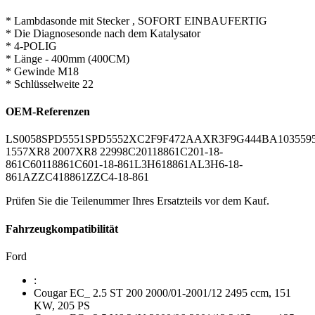
* Lambdasonde mit Stecker , SOFORT EINBAUFERTIG
* Die Diagnosesonde nach dem Katalysator
* 4-POLIG
* Länge - 400mm (400CM)
* Gewinde M18
* Schlüsselweite 22
OEM-Referenzen
LS0058
SPD5551
SPD5552
XC2F9F472AA
XR3F9G444BA
103559
1557
XR8 2007
XR8 22998
C20118861
C201-18-
861
C60118861
C601-18-861
L3H618861A
L3H6-18-
861A
ZZC418861
ZZC4-18-861
Prüfen Sie die Teilenummer Ihres Ersatzteils vor dem Kauf.
Fahrzeugkompatibilität
Ford
:
Cougar EC_ 2.5 ST 200 2000/01-2001/12 2495 ccm, 151
KW, 205 PS