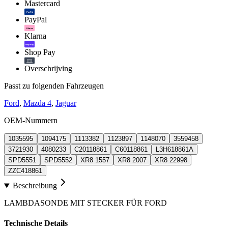
Mastercard
PayPal
PayPal
Klarna.
Klarna
shop Pay
Shop Pay
Overschrijving
Passt zu folgenden Fahrzeugen
Ford
,
Mazda 4
,
Jaguar
OEM-Nummern
1035595
1094175
1113382
1123897
1148070
3559458
3721930
4080233
C20118861
C60118861
L3H618861A
SPD5551
SPD5552
XR8 1557
XR8 2007
XR8 22998
ZZC418861
Beschreibung
LAMBDASONDE MIT STECKER FÜR FORD
Technische Details