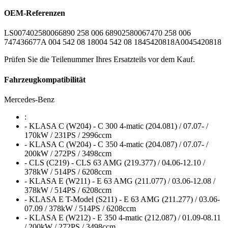
OEM-Referenzen
LS0074
0258006689
0 258 006 689
0258006747
0 258 006
747
436677
A 004 542 08 18
004 542 08 18
45420818
A0045420818
Prüfen Sie die Teilenummer Ihres Ersatzteils vor dem Kauf.
Fahrzeugkompatibilität
Mercedes-Benz
:
- KLASA C (W204) - C 300 4-matic (204.081) / 07.07- /
170kW / 231PS / 2996ccm
- KLASA C (W204) - C 350 4-matic (204.087) / 07.07- /
200kW / 272PS / 3498ccm
- CLS (C219) - CLS 63 AMG (219.377) / 04.06-12.10 /
378kW / 514PS / 6208ccm
- KLASA E (W211) - E 63 AMG (211.077) / 03.06-12.08 /
378kW / 514PS / 6208ccm
- KLASA E T-Model (S211) - E 63 AMG (211.277) / 03.06-
07.09 / 378kW / 514PS / 6208ccm
- KLASA E (W212) - E 350 4-matic (212.087) / 01.09-08.11
/ 200kW / 272PS / 3498ccm