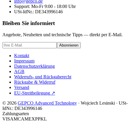
info@gepco.de
Support: Mo-Fr 9:00 - 18:00 Uhr
USt-IdNr.:
DE343996146
Bleiben Sie informiert
Angebote, Neuheiten und technische Tipps — direkt per E-Mail.
Abonnieren
Kontakt
Impressum
Datenschutzerklärung
AGB
Widerrufs- und Rückgaberecht
Rückgabe & Widerruf
Versand
EU-Streitbeilegung
↗
© 2026
GEPCO Advanced Technology
·
Wojciech Lesinski
·
USt-
IdNr.:
DE343996146
Zahlungsarten
VISA
MC
AMEX
PP
KL