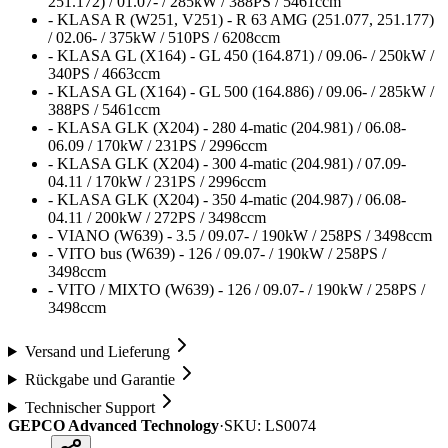
251.172) / 01.07- / 285kW / 388PS / 5461ccm
- KLASA R (W251, V251) - R 63 AMG (251.077, 251.177)
/ 02.06- / 375kW / 510PS / 6208ccm
- KLASA GL (X164) - GL 450 (164.871) / 09.06- / 250kW /
340PS / 4663ccm
- KLASA GL (X164) - GL 500 (164.886) / 09.06- / 285kW /
388PS / 5461ccm
- KLASA GLK (X204) - 280 4-matic (204.981) / 06.08-
06.09 / 170kW / 231PS / 2996ccm
- KLASA GLK (X204) - 300 4-matic (204.981) / 07.09-
04.11 / 170kW / 231PS / 2996ccm
- KLASA GLK (X204) - 350 4-matic (204.987) / 06.08-
04.11 / 200kW / 272PS / 3498ccm
- VIANO (W639) - 3.5 / 09.07- / 190kW / 258PS / 3498ccm
- VITO bus (W639) - 126 / 09.07- / 190kW / 258PS /
3498ccm
- VITO / MIXTO (W639) - 126 / 09.07- / 190kW / 258PS /
3498ccm
Versand und Lieferung
Rückgabe und Garantie
Technischer Support
GEPCO Advanced Technology
·
SKU:
LS0074