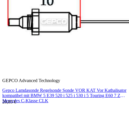
GEPCO Advanced Technology
Gepco Lamdasonde Regelsonde Sonde VOR KAT Vor Kathalisator
kompatibel mit BMW 5 E39 520 i 525 i 530 i 5 Touring E60 7 Z3
Mercedes C-Klasse CLK
20,85 €