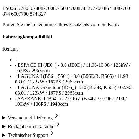
LS0061
7700867408
7700874600
7700874327
7700 867 408
7700
874 600
7700 874 327
Prüfen Sie die Teilenummer Ihres Ersatzteils vor dem Kauf.
Fahrzeugkompatibilität
Renault
:
- ESPACE III (JE0_) - 3.0 (JE0D) / 11.96-10.98 / 123kW /
167PS / 2963ccm
- LAGUNA I (B56_, 556_) - 3.0 (B56E/R, B565) / 11.93-
03.01 / 123kW / 167PS / 2963ccm
- LAGUNA Grandtour (K56_) - 3.0 (K56R, K565) / 02.96-
03.01 / 123kW / 167PS / 2963ccm
- SAFRANE II (B54_) - 2.0 16V (B54L) / 07.96-12.00 /
100kW / 136PS / 1948ccm
Versand und Lieferung
Rückgabe und Garantie
Technischer Support