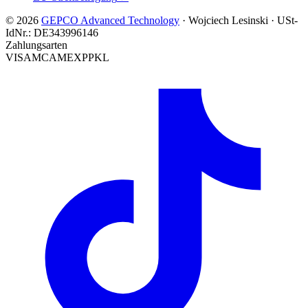
© 2026
GEPCO Advanced Technology
·
Wojciech Lesinski
·
USt-
IdNr.:
DE343996146
Zahlungsarten
VISA
MC
AMEX
PP
KL