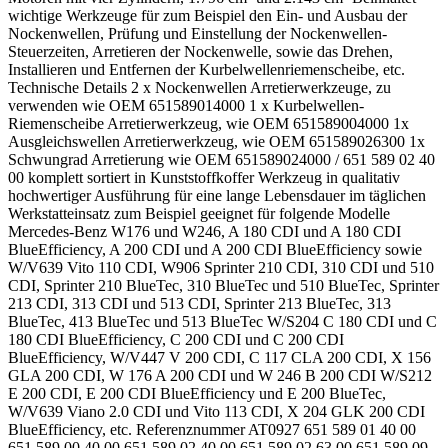
wichtige Werkzeuge für zum Beispiel den Ein- und Ausbau der
Nockenwellen, Prüfung und Einstellung der Nockenwellen-
Steuerzeiten, Arretieren der Nockenwelle, sowie das Drehen,
Installieren und Entfernen der Kurbelwellenriemenscheibe, etc.
Technische Details 2 x Nockenwellen Arretierwerkzeuge, zu
verwenden wie OEM 651589014000 1 x Kurbelwellen-
Riemenscheibe Arretierwerkzeug, wie OEM 651589004000 1x
Ausgleichswellen Arretierwerkzeug, wie OEM 651589026300 1x
Schwungrad Arretierung wie OEM 651589024000 / 651 589 02 40
00 komplett sortiert in Kunststoffkoffer Werkzeug in qualitativ
hochwertiger Ausführung für eine lange Lebensdauer im täglichen
Werkstatteinsatz zum Beispiel geeignet für folgende Modelle
Mercedes-Benz W176 und W246, A 180 CDI und A 180 CDI
BlueEfficiency, A 200 CDI und A 200 CDI BlueEfficiency sowie
W/V639 Vito 110 CDI, W906 Sprinter 210 CDI, 310 CDI und 510
CDI, Sprinter 210 BlueTec, 310 BlueTec und 510 BlueTec, Sprinter
213 CDI, 313 CDI und 513 CDI, Sprinter 213 BlueTec, 313
BlueTec, 413 BlueTec und 513 BlueTec W/S204 C 180 CDI und C
180 CDI BlueEfficiency, C 200 CDI und C 200 CDI
BlueEfficiency, W/V447 V 200 CDI, C 117 CLA 200 CDI, X 156
GLA 200 CDI, W 176 A 200 CDI und W 246 B 200 CDI W/S212
E 200 CDI, E 200 CDI BlueEfficiency und E 200 BlueTec,
W/V639 Viano 2.0 CDI und Vito 113 CDI, X 204 GLK 200 CDI
BlueEfficiency, etc. Referenznummer AT0927 651 589 01 40 00
651 589 00 40 00 651 589 02 40 00 651 589 02 63 00 651 589 09