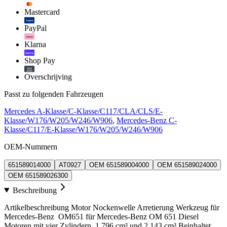
Mastercard
PayPal
PayPal
Klarna.
Klarna
shop Pay
Shop Pay
Overschrijving
Passt zu folgenden Fahrzeugen
Mercedes A-Klasse/C-Klasse/C117/CLA/CLS/E-
Klasse/W176/W205/W246/W906
,
Mercedes-Benz C-
Klasse/C117/E-Klasse/W176/W205/W246/W906
OEM-Nummern
651589014000
AT0927
OEM 651589004000
OEM 651589024000
OEM 651589026300
Beschreibung
Artikelbeschreibung Motor Nockenwelle Arretierung Werkzeug für
Mercedes-Benz OM651 für Mercedes-Benz OM 651 Diesel
Motoren mit vier Zylindern, 1.796 cm³ und 2.143 cm³ Beinhaltet