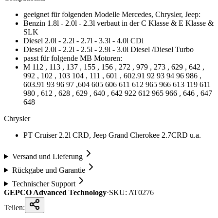
geeignet für folgenden Modelle Mercedes, Chrysler, Jeep:
Benzin 1.8l - 2.0l - 2.3l verbaut in der C Klasse & E Klasse &
SLK
Diesel 2.0l - 2.2l - 2.7l - 3.3l - 4.0l CDi
Diesel 2.0l - 2.2l - 2.5l - 2.9l - 3.0l Diesel /Diesel Turbo
passt für folgende MB Motoren:
M 112 , 113 , 137 , 155 , 156 , 272 , 979 , 273 , 629 , 642 ,
992 , 102 , 103 104 , 111 , 601 , 602.91 92 93 94 96 986 ,
603.91 93 96 97 ,604 605 606 611 612 965 966 613 119 611
980 , 612 , 628 , 629 , 640 , 642 922 612 965 966 , 646 , 647
648
Chrysler
PT Cruiser 2.2l CRD, Jeep Grand Cherokee 2.7CRD u.a.
Versand und Lieferung
Rückgabe und Garantie
Technischer Support
GEPCO Advanced Technology
·
SKU:
AT0276
Teilen: