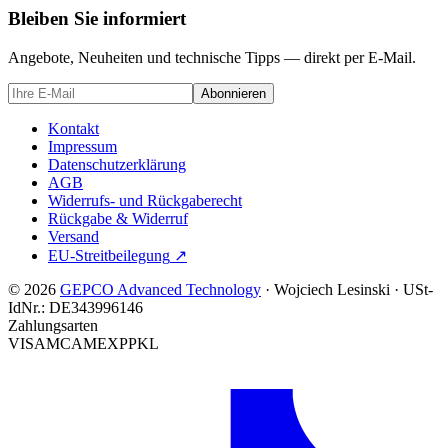
Bleiben Sie informiert
Angebote, Neuheiten und technische Tipps — direkt per E-Mail.
Abonnieren
Kontakt
Impressum
Datenschutzerklärung
AGB
Widerrufs- und Rückgaberecht
Rückgabe & Widerruf
Versand
EU-Streitbeilegung
↗
© 2026
GEPCO Advanced Technology
·
Wojciech Lesinski
·
USt-
IdNr.:
DE343996146
Zahlungsarten
VISA
MC
AMEX
PP
KL