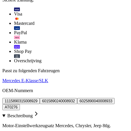
VISA
Visa
Mastercard
PayPal
PayPal
Klarna.
Klarna
shop Pay
Shop Pay
Overschrijving
Passt zu folgenden Fahrzeugen
Mercedes E-Klasse/SLK
OEM-Nummern
1115890315008929
6015890240008932
6025890040008933
AT0276
Beschreibung
Motor-Einstellwerkzeugsatz Mercedes, Chrysler, Jeep 8tlg.