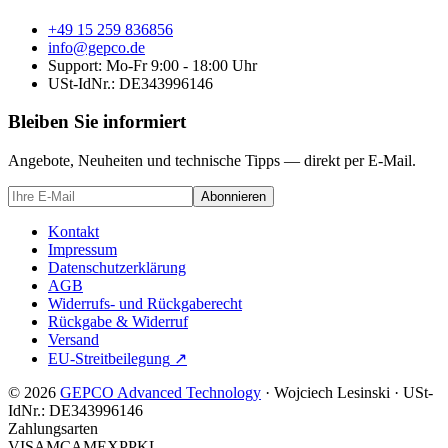
+49 15 259 836856
info@gepco.de
Support: Mo-Fr 9:00 - 18:00 Uhr
USt-IdNr.:
DE343996146
Bleiben Sie informiert
Angebote, Neuheiten und technische Tipps — direkt per E-Mail.
Abonnieren
Kontakt
Impressum
Datenschutzerklärung
AGB
Widerrufs- und Rückgaberecht
Rückgabe & Widerruf
Versand
EU-Streitbeilegung
↗
© 2026
GEPCO Advanced Technology
·
Wojciech Lesinski
·
USt-
IdNr.:
DE343996146
Zahlungsarten
VISA
MC
AMEX
PP
KL