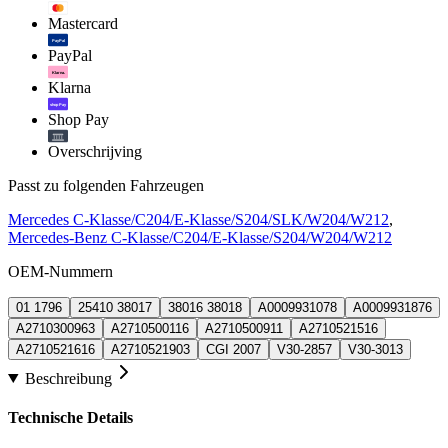
Mastercard
PayPal
PayPal
Klarna.
Klarna
shop Pay
Shop Pay
Overschrijving
Passt zu folgenden Fahrzeugen
Mercedes C-Klasse/C204/E-Klasse/S204/SLK/W204/W212
,
Mercedes-Benz C-Klasse/C204/E-Klasse/S204/W204/W212
OEM-Nummern
01 1796
25410 38017
38016 38018
A0009931078
A0009931876
A2710300963
A2710500116
A2710500911
A2710521516
A2710521616
A2710521903
CGI 2007
V30-2857
V30-3013
Beschreibung
Technische Details