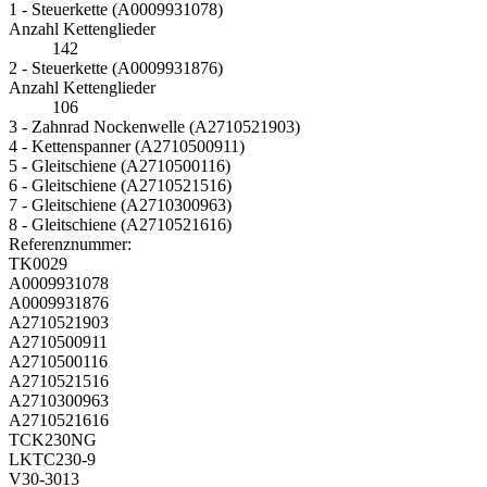
1 - Steuerkette (A0009931078)
Anzahl Kettenglieder
142
2 - Steuerkette (A0009931876)
Anzahl Kettenglieder
106
3 - Zahnrad Nockenwelle (A2710521903)
4 - Kettenspanner (A2710500911)
5 - Gleitschiene (A2710500116)
6 - Gleitschiene (A2710521516)
7 - Gleitschiene (A2710300963)
8 - Gleitschiene (A2710521616)
Referenznummer:
TK0029
A0009931078
A0009931876
A2710521903
A2710500911
A2710500116
A2710521516
A2710300963
A2710521616
TCK230NG
LKTC230-9
V30-3013