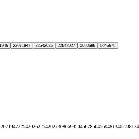
1946
22071947
22542026
22542027
3080699
5045678
22071947
22542026
22542027
3080699
5045678
5045694
8134627
J813