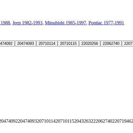
 1988
,
Jeep 1982-1993
,
Mitsubishi 1985-1997
,
Pontiac 1977-1991
474092
20474093
20710114
20710115
22020256
22062740
2207
20474092
20474093
20710114
20710115
20432632
22062740
22071946