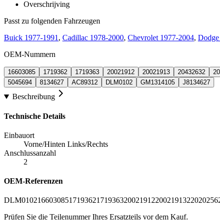
Overschrijving
Passt zu folgenden Fahrzeugen
Buick 1977-1991
,
Cadillac 1978-2000
,
Chevrolet 1977-2004
,
Dodge
OEM-Nummern
16603085
1719362
1719363
20021912
20021913
20432632
20
5045694
8134627
AC89312
DLM0102
GM1314105
J8134627
Beschreibung
Technische Details
Einbauort
Vorne/Hinten Links/Rechts
Anschlussanzahl
2
OEM-Referenzen
DLM0102
16603085
1719362
1719363
20021912
20021913
22020256
Prüfen Sie die Teilenummer Ihres Ersatzteils vor dem Kauf.