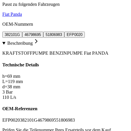
Passt zu folgenden Fahrzeugen
Fiat Panda
OEM-Nummern
382101G
46798695
51806983
EFP0020
Beschreibung
KRAFTSTOFFPUMPE BENZINPUMPE Fiat PANDA
Technische Details
h=69 mm
L=119 mm
d=38 mm
3 Bar
110 L/s
OEM-Referenzen
EFP0020
382101G
46798695
51806983
Prüfen Sie die Teilenummer Ihres Ersatzteils vor dem Kauf.