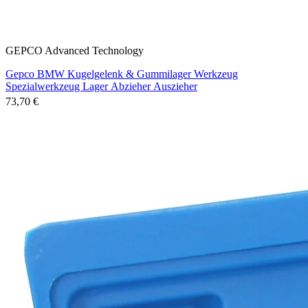
GEPCO Advanced Technology
Gepco BMW Kugelgelenk & Gummilager Werkzeug
Spezialwerkzeug Lager Abzieher Auszieher
73,70 €