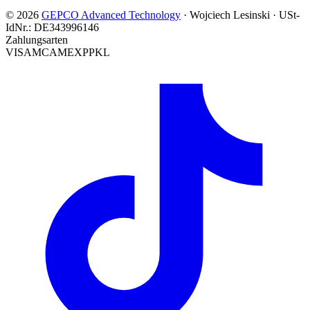
© 2026
GEPCO Advanced Technology
·
Wojciech Lesinski
·
USt-
IdNr.:
DE343996146
Zahlungsarten
VISA
MC
AMEX
PP
KL