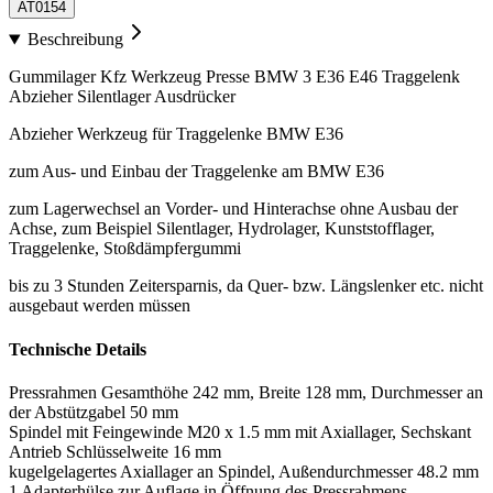
AT0154
Beschreibung
Gummilager Kfz Werkzeug Presse BMW 3 E36 E46 Traggelenk
Abzieher Silentlager Ausdrücker
Abzieher Werkzeug für Traggelenke BMW E36
zum Aus- und Einbau der Traggelenke am BMW E36
zum Lagerwechsel an Vorder- und Hinterachse ohne Ausbau der
Achse, zum Beispiel Silentlager, Hydrolager, Kunststofflager,
Traggelenke, Stoßdämpfergummi
bis zu 3 Stunden Zeitersparnis, da Quer- bzw. Längslenker etc. nicht
ausgebaut werden müssen
Technische Details
Pressrahmen Gesamthöhe 242 mm, Breite 128 mm, Durchmesser an
der Abstützgabel 50 mm
Spindel mit Feingewinde M20 x 1.5 mm mit Axiallager, Sechskant
Antrieb Schlüsselweite 16 mm
kugelgelagertes Axiallager an Spindel, Außendurchmesser 48.2 mm
1 Adapterhülse zur Auflage in Öffnung des Pressrahmens,