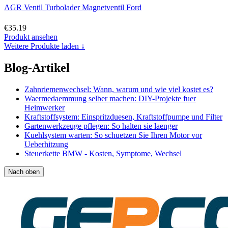
AGR Ventil Turbolader Magnetventil Ford
€35.19
Produkt ansehen
Weitere Produkte laden ↓
Blog-Artikel
Zahnriemenwechsel: Wann, warum und wie viel kostet es?
Waermedaemmung selber machen: DIY-Projekte fuer
Heimwerker
Kraftstoffsystem: Einspritzduesen, Kraftstoffpumpe und Filter
Gartenwerkzeuge pflegen: So halten sie laenger
Kuehlsystem warten: So schuetzen Sie Ihren Motor vor
Ueberhitzung
Steuerkette BMW - Kosten, Symptome, Wechsel
Nach oben